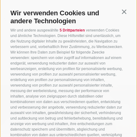
Für die Online-Anmeldung zu den verschiedene
Wir verwenden Cookies und
Contin
Aktivitäten besuchen Sie unser
andere Technologien
Gästeinformationssystem
Guestnet
.
Wir und andere ausgewählte
5 Drittparteien
verwenden Cookies
und ähnliche Technologien. Diese Hilfsmittel sind unerlässlich, um
die Nutzung digitaler Inhalte zu gewährleisten, die Navigation zu
verbessern und, vorbehaltlich Ihrer Zustimmung, zu Werbezwecken.
Wir können Ihre Daten zum Beispiel für folgende Zwecke
verwenden: speichern von oder zugriff auf informationen auf einem
endgerät, verwendung reduzierter daten zur auswahl von
werbeanzeigen, erstellung von profilen für personalisierte werbung,
verwendung von profilen zur auswahl personalisierter werbung,
erstellung von profilen zur personalisierung von inhalten,
verwendung von profilen zur auswahl personalisierter inhalte,
messung der werbeleistung, messung der performance von
inhalten, analyse von zielgruppen durch statistiken oder
kombinationen von daten aus verschiedenen quellen, entwicklung
und verbesserung der angebote, verwendung reduzierter daten zur
auswahl von inhalten, gewährleistung der sicherheit, verhinderung
und aufdeckung von betrug und fehlerbehebung, bereitstellung und
anzeige von werbung und inhalten, ihre entscheidungen zum
datenschutz speichern und übermitteln, abgleichung und
kombination von daten aus unterschiedlichen quellen, verknüpfung