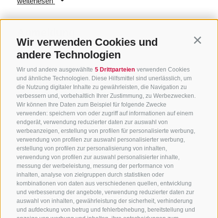
weiterlesen
Anmeldung
Wir verwenden Cookies und
Contin
Nein
andere Technologien
Wir und andere ausgewählte
5 Drittparteien
verwenden Cookies
und ähnliche Technologien. Diese Hilfsmittel sind unerlässlich, um
Termine
die Nutzung digitaler Inhalte zu gewährleisten, die Navigation zu
verbessern und, vorbehaltlich Ihrer Zustimmung, zu Werbezwecken.
04.06.2027
18:00 - 21:00
Wir können Ihre Daten zum Beispiel für folgende Zwecke
verwenden: speichern von oder zugriff auf informationen auf einem
endgerät, verwendung reduzierter daten zur auswahl von
werbeanzeigen, erstellung von profilen für personalisierte werbung,
verwendung von profilen zur auswahl personalisierter werbung,
Mo
Di
Mi
Do
Fr
Sa
So
erstellung von profilen zur personalisierung von inhalten,
verwendung von profilen zur auswahl personalisierter inhalte,
31
1
2
3
4
5
6
messung der werbeleistung, messung der performance von
inhalten, analyse von zielgruppen durch statistiken oder
7
8
9
10
11
12
13
kombinationen von daten aus verschiedenen quellen, entwicklung
und verbesserung der angebote, verwendung reduzierter daten zur
auswahl von inhalten, gewährleistung der sicherheit, verhinderung
14
15
16
17
18
19
20
und aufdeckung von betrug und fehlerbehebung, bereitstellung und