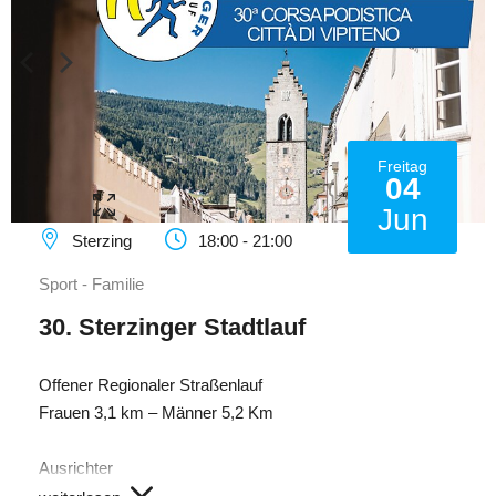
Freitag
04
Jun
Sterzing
18:00 - 21:00
Sport - Familie
30. Sterzinger Stadtlauf
Offener Regionaler Straßenlauf
Frauen 3,1 km – Männer 5,2 Km
Ausrichter
Amateursportverein Sterzing Volksbank