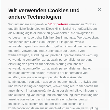
Für die Online-Anmeldung zu den verschiedene
Wir verwenden Cookies und
Contin
Aktivitäten besuchen Sie unser
andere Technologien
Gästeinformationssystem
Guestnet
.
Wir und andere ausgewählte
5 Drittparteien
verwenden Cookies
und ähnliche Technologien. Diese Hilfsmittel sind unerlässlich, um
die Nutzung digitaler Inhalte zu gewährleisten, die Navigation zu
verbessern und, vorbehaltlich Ihrer Zustimmung, zu Werbezwecken.
Wir können Ihre Daten zum Beispiel für folgende Zwecke
verwenden: speichern von oder zugriff auf informationen auf einem
endgerät, verwendung reduzierter daten zur auswahl von
werbeanzeigen, erstellung von profilen für personalisierte werbung,
verwendung von profilen zur auswahl personalisierter werbung,
erstellung von profilen zur personalisierung von inhalten,
verwendung von profilen zur auswahl personalisierter inhalte,
messung der werbeleistung, messung der performance von
inhalten, analyse von zielgruppen durch statistiken oder
kombinationen von daten aus verschiedenen quellen, entwicklung
und verbesserung der angebote, verwendung reduzierter daten zur
auswahl von inhalten, gewährleistung der sicherheit, verhinderung
und aufdeckung von betrug und fehlerbehebung, bereitstellung und
anzeige von werbung und inhalten, ihre entscheidungen zum
datenschutz speichern und übermitteln, abgleichung und
kombination von daten aus unterschiedlichen quellen, verknüpfung