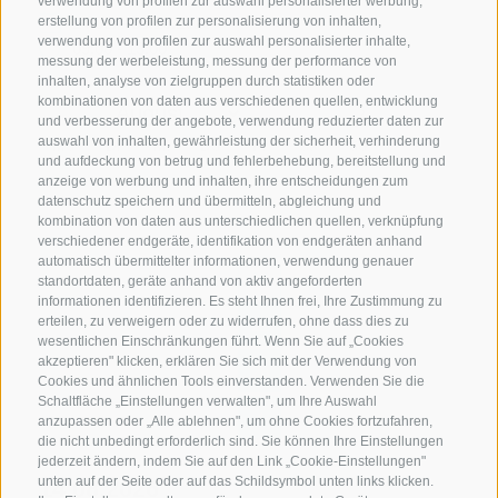
verwendung von profilen zur auswahl personalisierter werbung,
erstellung von profilen zur personalisierung von inhalten,
14.08. - 30.10.2026
verwendung von profilen zur auswahl personalisierter inhalte,
09:00 - 13:00
messung der werbeleistung, messung der performance von
inhalten, analyse von zielgruppen durch statistiken oder
kombinationen von daten aus verschiedenen quellen, entwicklung
und verbesserung der angebote, verwendung reduzierter daten zur
auswahl von inhalten, gewährleistung der sicherheit, verhinderung
Mo
Di
Mi
Do
Fr
Sa
So
und aufdeckung von betrug und fehlerbehebung, bereitstellung und
anzeige von werbung und inhalten, ihre entscheidungen zum
27
28
29
30
31
1
2
datenschutz speichern und übermitteln, abgleichung und
kombination von daten aus unterschiedlichen quellen, verknüpfung
3
4
5
6
7
8
9
verschiedener endgeräte, identifikation von endgeräten anhand
automatisch übermittelter informationen, verwendung genauer
10
11
12
13
14
15
16
standortdaten, geräte anhand von aktiv angeforderten
informationen identifizieren. Es steht Ihnen frei, Ihre Zustimmung zu
erteilen, zu verweigern oder zu widerrufen, ohne dass dies zu
17
18
19
20
21
22
23
wesentlichen Einschränkungen führt. Wenn Sie auf „Cookies
akzeptieren" klicken, erklären Sie sich mit der Verwendung von
24
25
26
27
28
29
30
Cookies und ähnlichen Tools einverstanden. Verwenden Sie die
Schaltfläche „Einstellungen verwalten", um Ihre Auswahl
31
1
2
3
4
5
6
anzupassen oder „Alle ablehnen", um ohne Cookies fortzufahren,
die nicht unbedingt erforderlich sind. Sie können Ihre Einstellungen
jederzeit ändern, indem Sie auf den Link „Cookie-Einstellungen"
unten auf der Seite oder auf das Schildsymbol unten links klicken.
14.08.2026