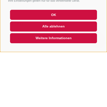
Ihre Einstellungen gelten nur für das verwendete Gerät.
09:00 - 13:00
Uhr
OK
Veranstaltungsort
Hi, I'm Sterzi and I can help you
Alle ablehnen
with any questions you may
Stadtplatz Sterzing
have about Sterzing, the
surrounding valleys, and the
Weitere Informationen
Stadtplatz
Rosskopf mountain. Just ask m
QUICKLINK
39049 Sterzing
info@sterzing.com
www.sterzing.com