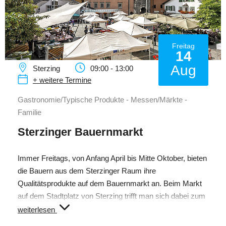
Freitag
14
Aug
Sterzing
09:00 - 13:00
+ weitere Termine
Gastronomie/Typische Produkte - Messen/Märkte -
Familie
Sterzinger Bauernmarkt
Immer Freitags, von Anfang April bis Mitte Oktober, bieten
die Bauern aus dem Sterzinger Raum ihre
Qualitätsprodukte auf dem Bauernmarkt an. Beim Markt
auf dem Stadtplatz von Sterzing trifft man sich dabei zum
wöchentlichen Einkauf lokaler Südtiroler Produkte oder
weiterlesen
auf ein "Glasl Wein". Das vielfältige Angebot reicht von