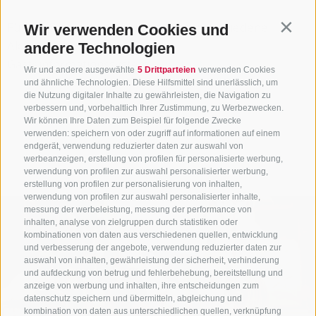
Für die Online-Anmeldung zu den verschiedene
Wir verwenden Cookies und
Contin
Aktivitäten besuchen Sie unser
andere Technologien
Gästeinformationssystem
Guestnet
.
Wir und andere ausgewählte
5 Drittparteien
verwenden Cookies
und ähnliche Technologien. Diese Hilfsmittel sind unerlässlich, um
die Nutzung digitaler Inhalte zu gewährleisten, die Navigation zu
verbessern und, vorbehaltlich Ihrer Zustimmung, zu Werbezwecken.
Wir können Ihre Daten zum Beispiel für folgende Zwecke
verwenden: speichern von oder zugriff auf informationen auf einem
endgerät, verwendung reduzierter daten zur auswahl von
werbeanzeigen, erstellung von profilen für personalisierte werbung,
verwendung von profilen zur auswahl personalisierter werbung,
erstellung von profilen zur personalisierung von inhalten,
verwendung von profilen zur auswahl personalisierter inhalte,
messung der werbeleistung, messung der performance von
inhalten, analyse von zielgruppen durch statistiken oder
kombinationen von daten aus verschiedenen quellen, entwicklung
und verbesserung der angebote, verwendung reduzierter daten zur
auswahl von inhalten, gewährleistung der sicherheit, verhinderung
und aufdeckung von betrug und fehlerbehebung, bereitstellung und
anzeige von werbung und inhalten, ihre entscheidungen zum
datenschutz speichern und übermitteln, abgleichung und
kombination von daten aus unterschiedlichen quellen, verknüpfung