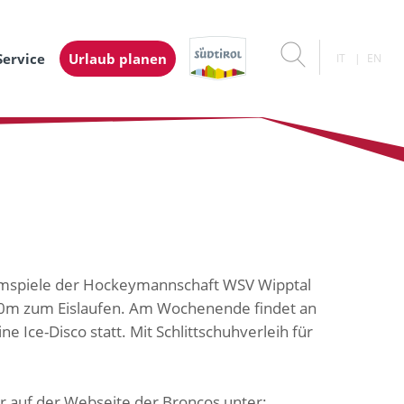
Service
Urlaub planen
IT
EN
eimspiele der Hockeymannschaft WSV Wipptal
30m zum Eislaufen. Am Wochenende findet an
ne Ice-Disco statt. Mit Schlittschuhverleih für
hr auf der Webseite der Broncos unter: