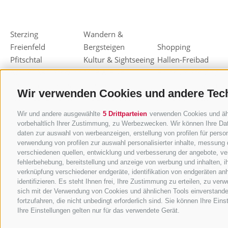
Sterzing
Wandern &
Freienfeld
Bergsteigen
Shopping
Pfitschtal
Kultur & Sightseeing
Hallen-Freibad
ActiveCARD Sterzing
MTB & Bike
Balneum Sterzing
Highlight - Events
Familien
Restaurants & Bars
Wir verwenden Cookies und andere Tec
Weihnachtsmarkt
Freizeit & Sport
Almen & Hütten
Sterzing
Skifahren
Haubenrestaurants
Wir und andere ausgewählte
5 Drittparteien
verwenden Cookies und ähnl
Knödelfest Sterzing
Rodeln
Sterzinger Joghurt
vorbehaltlich Ihrer Zustimmung, zu Werbezwecken. Wir können Ihre Dat
daten zur auswahl von werbeanzeigen, erstellung von profilen für person
Langlaufen
Eisacktaler Kost
verwendung von profilen zur auswahl personalisierter inhalte, messung
Ski-Alpinismus
Einkaufsgutscheine
verschiedenen quellen, entwicklung und verbesserung der angebote, ver
Andere
Törggelen
fehlerbehebung, bereitstellung und anzeige von werbung und inhalten, 
verknüpfung verschiedener endgeräte, identifikation von endgeräten an
Winteraktivitäten
Berg-Kräuter
identifizieren. Es steht Ihnen frei, Ihre Zustimmung zu erteilen, zu ve
sich mit der Verwendung von Cookies und ähnlichen Tools einverstande
fortzufahren, die nicht unbedingt erforderlich sind. Sie können Ihre Ein
Ihre Einstellungen gelten nur für das verwendete Gerät.