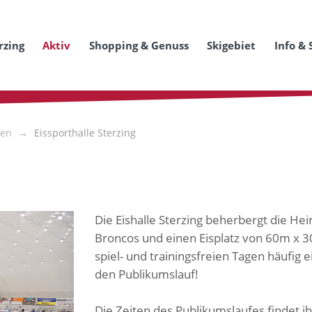
rzing
Aktiv
Shopping & Genuss
Skigebiet
Info & 
fen
Eissporthalle Sterzing
Die Eishalle Sterzing beherbergt die H
Broncos und einen Eisplatz von 60m x 
spiel- und trainingsfreien Tagen häufig ei
den Publikumslauf!
Die Zeiten des Publikumslaufes findet i