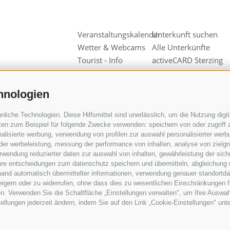
Veranstaltungskalender
Unterkunft suchen
Wetter & Webcams
Alle Unterkünfte
Tourist - Info
activeCARD Sterzing
Sterzing
Anreise
Guestnet
Hotel in Sterzing
hnologien
Kataloganfrage
Hotel in Wiesen
Downloads
Pfitsch
iche Technologien. Diese Hilfsmittel sind unerlässlich, um die Nutzung digita
Videos & Fotos
Hotel in Freienfeld
en zum Beispiel für folgende Zwecke verwenden: speichern von oder zugriff a
alisierte werbung, verwendung von profilen zur auswahl personalisierter werbun
Unsere
Urlaub auf dem
 der werbeleistung, messung der performance von inhalten, analyse von zielg
Werbepartner
Bauernhof
wendung reduzierter daten zur auswahl von inhalten, gewährleistung der sich
Gruppen &
ihre entscheidungen zum datenschutz speichern und übermitteln, abgleichung 
hand automatisch übermittelter informationen, verwendung genauer standortda
Reiseveranstalter
rweigern oder zu widerrufen, ohne dass dies zu wesentlichen Einschränkungen f
Wipptal
n. Verwenden Sie die Schaltfläche „Einstellungen verwalten", um Ihre Auswa
Sensibilisierungskampagne
stellungen jederzeit ändern, indem Sie auf den Link „Cookie-Einstellungen" unt
Geförderte Projekte