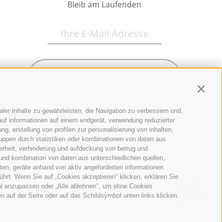
Bleib am Laufenden
Newsletter Anmelden
Contin
ler Inhalte zu gewährleisten, die Navigation zu verbessern und,
uf informationen auf einem endgerät, verwendung reduzierter
g, erstellung von profilen zur personalisierung von inhalten,
ruppen durch statistiken oder kombinationen von daten aus
erheit, verhinderung und aufdeckung von betrug und
und kombination von daten aus unterschiedlichen quellen,
ten, geräte anhand von aktiv angeforderten informationen
ührt. Wenn Sie auf „Cookies akzeptieren" klicken, erklären Sie
hl anzupassen oder „Alle ablehnen", um ohne Cookies
en auf der Seite oder auf das Schildsymbol unten links klicken.
QUICKLINKS
Hi, I'm Sterzi and I can help you