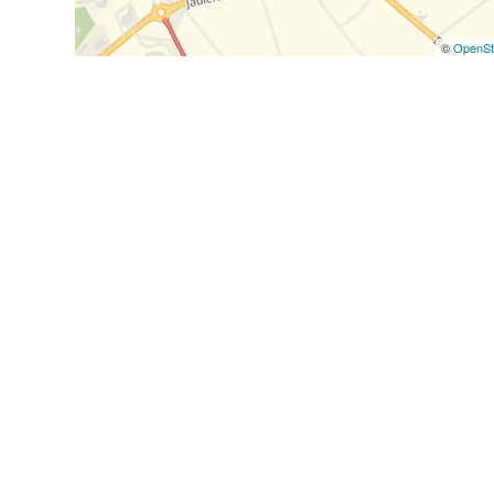
©
OpenSt