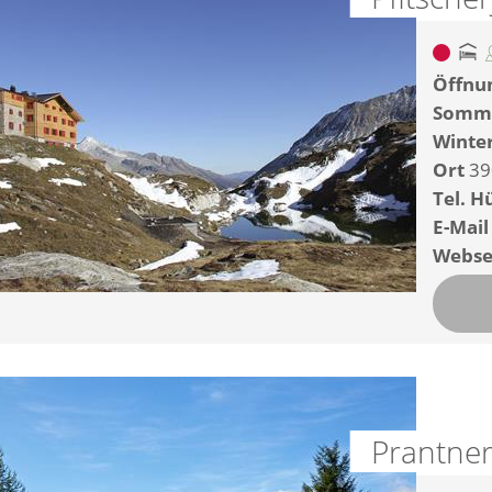
Öffnun
Somm
Winte
Ort
39
Tel. H
E-Mail
Webse
Prantne