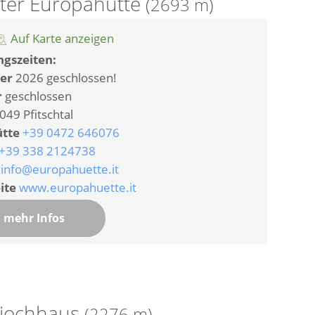
ter Europahütte
(2693 m)
Auf Karte anzeigen
gszeiten:
er
2026 geschlossen!
r
geschlossen
049 Pfitschtal
ütte
+39 0472 646076
+39 338 2124738
info@europahuette.it
ite
www.europahuette.it
mehr Infos
rjochhaus
(2276 m)