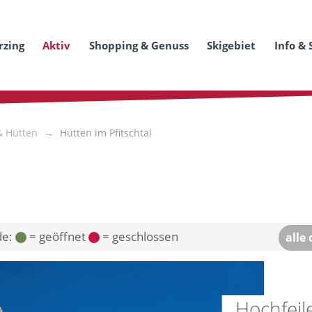
rzing
Aktiv
Shopping & Genuss
Skigebiet
Info & 
& Hütten
Hütten im Pfitschtal
de:
= geöffnet
= geschlossen
alle
Hochfeil