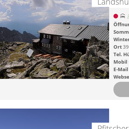
Landshu
Öffnun
Somm
Winte
Ort
39
Tel. H
Mobil
E-Mail
Webse
Pfitsche