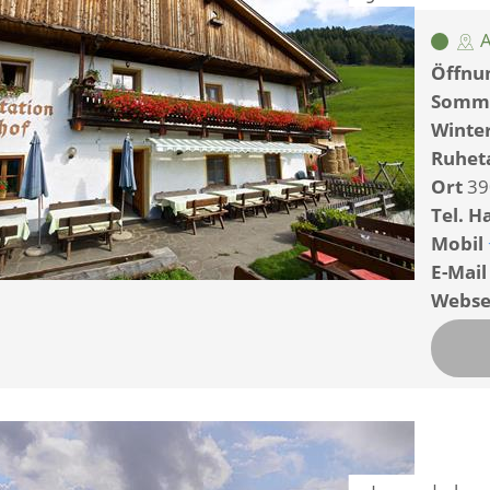
A
Öffnun
Somm
Winte
Ruhet
Ort
39
Tel. H
Mobil
E-Mail
Webse