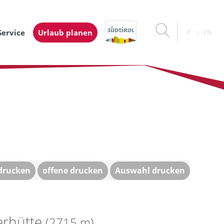
Service
Urlaub planen
IT
EN
 drucken
offene drucken
Auswahl drucken
erhütte
(2715 m)