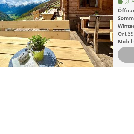
A
Öffnun
Somm
Winte
Ort
39
Mobil