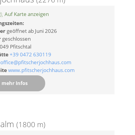
Auf Karte anzeigen
gszeiten:
er
geöffnet ab Juni 2026
r
geschlossen
049 Pfitschtal
ütte
+39 0472 630119
office@pfitscherjochhaus.com
ite
www.pfitscherjochhaus.com
mehr Infos
ralm
(1800 m)