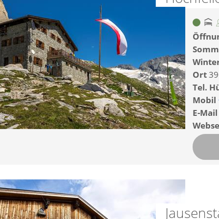
Öffnun
Somm
Winte
Ort
39
Tel. H
Mobil
E-Mail
Webse
Jausens