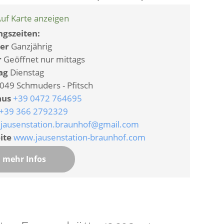
uf Karte anzeigen
gszeiten:
er
Ganzjährig
r
Geöffnet nur mittags
ag
Dienstag
049 Schmuders - Pfitsch
aus
+39 0472 764695
+39 366 2792329
jausenstation.braunhof@gmail.com
ite
www.jausenstation-braunhof.com
mehr Infos