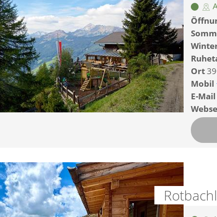
A
Öffnun
Somm
Winte
Ruhet
Ort
39
Mobil
E-Mail
Webse
Rotbach