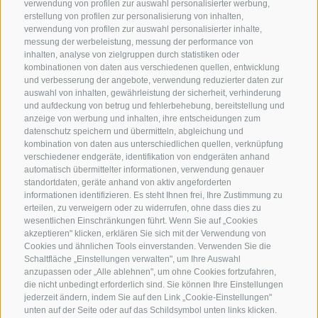
verwendung von profilen zur auswahl personalisierter werbung,
erstellung von profilen zur personalisierung von inhalten,
verwendung von profilen zur auswahl personalisierter inhalte,
messung der werbeleistung, messung der performance von
inhalten, analyse von zielgruppen durch statistiken oder
kombinationen von daten aus verschiedenen quellen, entwicklung
KONTAKTIERE UNS
und verbesserung der angebote, verwendung reduzierter daten zur
auswahl von inhalten, gewährleistung der sicherheit, verhinderung
und aufdeckung von betrug und fehlerbehebung, bereitstellung und
+39 0472 765 325
anzeige von werbung und inhalten, ihre entscheidungen zum
info@sterzing.com
datenschutz speichern und übermitteln, abgleichung und
kombination von daten aus unterschiedlichen quellen, verknüpfung
verschiedener endgeräte, identifikation von endgeräten anhand
automatisch übermittelter informationen, verwendung genauer
standortdaten, geräte anhand von aktiv angeforderten
NEWSLETTER
informationen identifizieren. Es steht Ihnen frei, Ihre Zustimmung zu
erteilen, zu verweigern oder zu widerrufen, ohne dass dies zu
Bleib am Laufenden
wesentlichen Einschränkungen führt. Wenn Sie auf „Cookies
akzeptieren" klicken, erklären Sie sich mit der Verwendung von
Cookies und ähnlichen Tools einverstanden. Verwenden Sie die
Schaltfläche „Einstellungen verwalten", um Ihre Auswahl
anzupassen oder „Alle ablehnen", um ohne Cookies fortzufahren,
die nicht unbedingt erforderlich sind. Sie können Ihre Einstellungen
jederzeit ändern, indem Sie auf den Link „Cookie-Einstellungen"
unten auf der Seite oder auf das Schildsymbol unten links klicken.