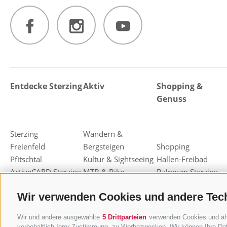
Entdecke Sterzing
Aktiv
Shopping &
Genuss
Sterzing
Wandern &
Freienfeld
Bergsteigen
Shopping
Pfitschtal
Kultur & Sightseeing
Hallen-Freibad
ActiveCARD Sterzing
MTB & Bike
Balneum Sterzing
Highlight - Events
Familien
Restaurants & Bars
Wir verwenden Cookies und andere Tec
Weihnachtsmarkt
Freizeit & Sport
Almen & Hütten
Sterzing
Skifahren
Haubenrestaurants
Wir und andere ausgewählte
5 Drittparteien
verwenden Cookies und ähnl
Knödelfest Sterzing
Rodeln
Sterzinger Joghurt
vorbehaltlich Ihrer Zustimmung, zu Werbezwecken. Wir können Ihre Dat