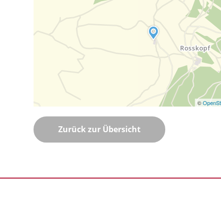
©
OpenSt
Zurück zur Übersicht