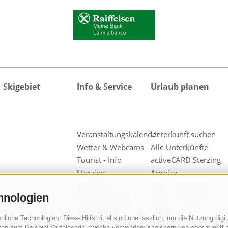
Skigebiet
Info & Service
Urlaub planen
Veranstaltungskalender
Unterkunft suchen
Wetter & Webcams
Alle Unterkünfte
Tourist - Info
activeCARD Sterzing
Sterzing
Anreise
Guestnet
Hotel in Sterzing
hnologien
Kataloganfrage
Hotel in Wiesen
Downloads
Pfitsch
iche Technologien. Diese Hilfsmittel sind unerlässlich, um die Nutzung digita
Videos & Fotos
Hotel in Freienfeld
en zum Beispiel für folgende Zwecke verwenden: speichern von oder zugriff a