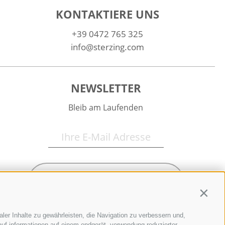
KONTAKTIERE UNS
+39 0472 765 325
info@sterzing.com
NEWSLETTER
Bleib am Laufenden
Newsletter Anmelden
Contin
ler Inhalte zu gewährleisten, die Navigation zu verbessern und,
uf informationen auf einem endgerät, verwendung reduzierter