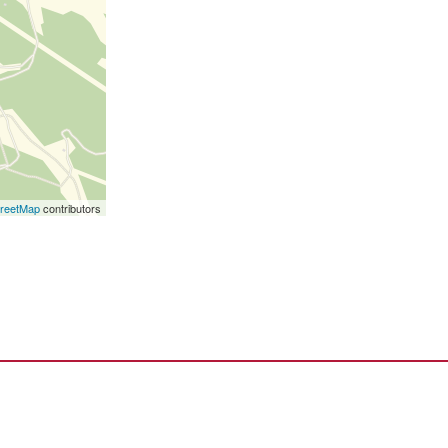
reetMap
contributors