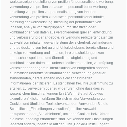
werbeanzeigen, erstellung von profilen für personalisierte werbung,
verwendung von profilen zur auswahl personalisierter werbung,
erstellung von profilen zur personalisierung von inhalten,
verwendung von profilen zur auswahl personalisierter inhalte,
messung der werbeleistung, messung der performance von
inhalten, analyse von zielgruppen durch statistiken oder
kombinationen von daten aus verschiedenen quellen, entwicklung
KONTAKTIERE UNS
und verbesserung der angebote, verwendung reduzierter daten zur
auswahl von inhalten, gewährleistung der sicherheit, verhinderung
und aufdeckung von betrug und fehlerbehebung, bereitstellung und
+39 0472 765 325
anzeige von werbung und inhalten, ihre entscheidungen zum
info@sterzing.com
datenschutz speichern und übermitteln, abgleichung und
kombination von daten aus unterschiedlichen quellen, verknüpfung
verschiedener endgeräte, identifikation von endgeräten anhand
automatisch übermittelter informationen, verwendung genauer
standortdaten, geräte anhand von aktiv angeforderten
NEWSLETTER
informationen identifizieren. Es steht Ihnen frei, Ihre Zustimmung zu
erteilen, zu verweigern oder zu widerrufen, ohne dass dies zu
Bleib am Laufenden
wesentlichen Einschränkungen führt. Wenn Sie auf „Cookies
akzeptieren" klicken, erklären Sie sich mit der Verwendung von
Cookies und ähnlichen Tools einverstanden. Verwenden Sie die
Schaltfläche „Einstellungen verwalten", um Ihre Auswahl
anzupassen oder „Alle ablehnen", um ohne Cookies fortzufahren,
die nicht unbedingt erforderlich sind. Sie können Ihre Einstellungen
jederzeit ändern, indem Sie auf den Link „Cookie-Einstellungen"