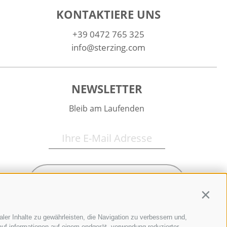
KONTAKTIERE UNS
+39 0472 765 325
info@sterzing.com
NEWSLETTER
Bleib am Laufenden
Newsletter Anmelden
Contin
ler Inhalte zu gewährleisten, die Navigation zu verbessern und,
uf informationen auf einem endgerät, verwendung reduzierter