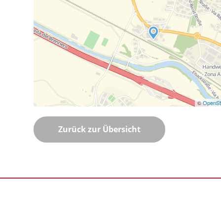
©
OpenSt
Zurück zur Übersicht