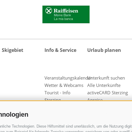
Skigebiet
Info & Service
Urlaub planen
Veranstaltungskalender
Unterkunft suchen
Wetter & Webcams
Alle Unterkünfte
Tourist - Info
activeCARD Sterzing
Sterzing
Anreise
Guestnet
Hotel in Sterzing
hnologien
Kataloganfrage
Hotel in Wiesen
Downloads
Pfitsch
iche Technologien. Diese Hilfsmittel sind unerlässlich, um die Nutzung digita
Videos & Fotos
Hotel in Freienfeld
en zum Beispiel für folgende Zwecke verwenden: speichern von oder zugriff a