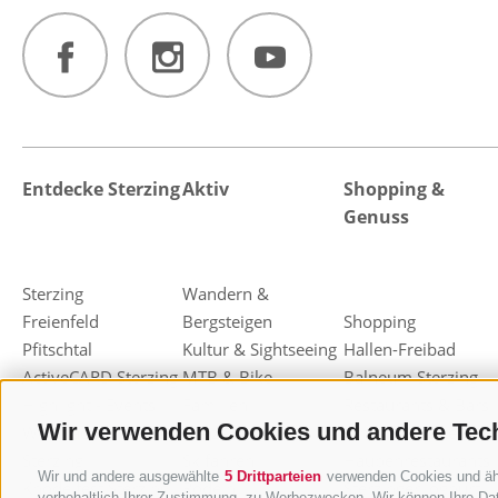
Entdecke Sterzing
Aktiv
Shopping &
Genuss
Sterzing
Wandern &
Freienfeld
Bergsteigen
Shopping
Pfitschtal
Kultur & Sightseeing
Hallen-Freibad
ActiveCARD Sterzing
MTB & Bike
Balneum Sterzing
Highlight - Events
Familien
Restaurants & Bars
Wir verwenden Cookies und andere Tec
Weihnachtsmarkt
Freizeit & Sport
Almen & Hütten
Sterzing
Skifahren
Haubenrestaurants
Wir und andere ausgewählte
5 Drittparteien
verwenden Cookies und ähnl
Knödelfest Sterzing
Rodeln
Sterzinger Joghurt
vorbehaltlich Ihrer Zustimmung, zu Werbezwecken. Wir können Ihre Dat