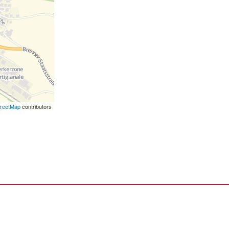
reetMap
contributors