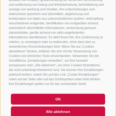
auswahl von inhalten, gewährleistung der sicherheit, verhinderung
und aufdeckung von betrug und fehlerbehebung, bereitstellung und
+39 0472 765 325
anzeige von werbung und inhalten, ihre entscheidungen zum
info@sterzing.com
datenschutz speichern und übermitteln, abgleichung und
kombination von daten aus unterschiedlichen quellen, verknüpfung
verschiedener endgeräte, identifikation von endgeräten anhand
automatisch übermittelter informationen, verwendung genauer
standortdaten, geräte anhand von aktiv angeforderten
NEWSLETTER
informationen identifizieren. Es steht Ihnen frei, Ihre Zustimmung zu
erteilen, zu verweigern oder zu widerrufen, ohne dass dies zu
Bleib am Laufenden
wesentlichen Einschränkungen führt. Wenn Sie auf „Cookies
akzeptieren" klicken, erklären Sie sich mit der Verwendung von
Cookies und ähnlichen Tools einverstanden. Verwenden Sie die
Schaltfläche „Einstellungen verwalten", um Ihre Auswahl
anzupassen oder „Alle ablehnen", um ohne Cookies fortzufahren,
die nicht unbedingt erforderlich sind. Sie können Ihre Einstellungen
jederzeit ändern, indem Sie auf den Link „Cookie-Einstellungen"
unten auf der Seite oder auf das Schildsymbol unten links klicken.
Newsletter Anmelden
Ihre Einstellungen gelten nur für das verwendete Gerät.
OK
IMPRESSUM
SITEMAP
COOKIE-RICHTLINIE
PRIVACY
Alle ablehnen
Hi, I'm Sterzi and I can help you