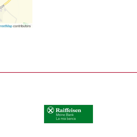
reetMap
contributors