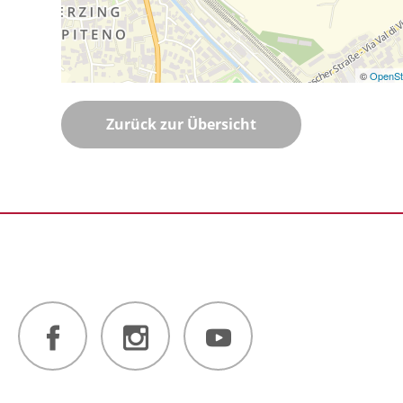
©
OpenSt
Zurück zur Übersicht