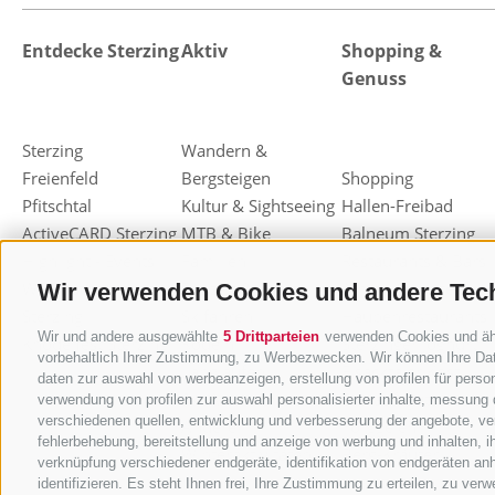
Entdecke Sterzing
Aktiv
Shopping &
Genuss
Sterzing
Wandern &
Freienfeld
Bergsteigen
Shopping
Pfitschtal
Kultur & Sightseeing
Hallen-Freibad
ActiveCARD Sterzing
MTB & Bike
Balneum Sterzing
Highlight - Events
Familien
Restaurants & Bars
Weihnachtsmarkt
Freizeit & Sport
Almen & Hütten
Wir verwenden Cookies und andere Tec
Sterzing
Skifahren
Haubenrestaurants
Wir und andere ausgewählte
5 Drittparteien
verwenden Cookies und ähnl
Knödelfest Sterzing
Rodeln
Sterzinger Joghurt
vorbehaltlich Ihrer Zustimmung, zu Werbezwecken. Wir können Ihre Dat
Langlaufen
Eisacktaler Kost
daten zur auswahl von werbeanzeigen, erstellung von profilen für person
Ski-Alpinismus
Einkaufsgutscheine
verwendung von profilen zur auswahl personalisierter inhalte, messung
verschiedenen quellen, entwicklung und verbesserung der angebote, ver
Andere
Törggelen
fehlerbehebung, bereitstellung und anzeige von werbung und inhalten, 
Winteraktivitäten
Berg-Kräuter
verknüpfung verschiedener endgeräte, identifikation von endgeräten an
identifizieren. Es steht Ihnen frei, Ihre Zustimmung zu erteilen, zu ve