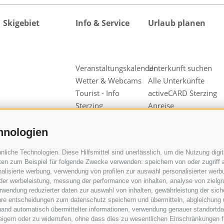
Skigebiet
Info & Service
Urlaub planen
Veranstaltungskalender
Unterkunft suchen
Wetter & Webcams
Alle Unterkünfte
Tourist - Info
activeCARD Sterzing
Sterzing
Anreise
Guestnet
Hotel in Sterzing
Kataloganfrage
Hotel in Wiesen
hnologien
Downloads
Pfitsch
iche Technologien. Diese Hilfsmittel sind unerlässlich, um die Nutzung digita
Videos & Fotos
Hotel in Freienfeld
en zum Beispiel für folgende Zwecke verwenden: speichern von oder zugriff a
Unsere
Urlaub auf dem
alisierte werbung, verwendung von profilen zur auswahl personalisierter werbun
Werbepartner
Bauernhof
 der werbeleistung, messung der performance von inhalten, analyse von zielg
wendung reduzierter daten zur auswahl von inhalten, gewährleistung der sich
Gruppen &
ihre entscheidungen zum datenschutz speichern und übermitteln, abgleichung 
Reiseveranstalter
hand automatisch übermittelter informationen, verwendung genauer standortda
Wipptal
rweigern oder zu widerrufen, ohne dass dies zu wesentlichen Einschränkungen f