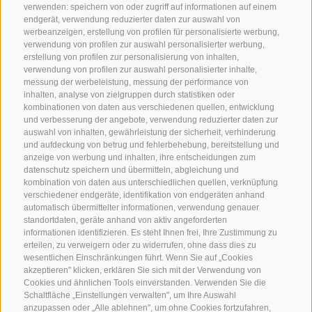
verwenden: speichern von oder zugriff auf informationen auf einem
endgerät, verwendung reduzierter daten zur auswahl von
werbeanzeigen, erstellung von profilen für personalisierte werbung,
verwendung von profilen zur auswahl personalisierter werbung,
erstellung von profilen zur personalisierung von inhalten,
verwendung von profilen zur auswahl personalisierter inhalte,
messung der werbeleistung, messung der performance von
inhalten, analyse von zielgruppen durch statistiken oder
kombinationen von daten aus verschiedenen quellen, entwicklung
KONTAKTIERE UNS
und verbesserung der angebote, verwendung reduzierter daten zur
auswahl von inhalten, gewährleistung der sicherheit, verhinderung
und aufdeckung von betrug und fehlerbehebung, bereitstellung und
+39 0472 765 325
anzeige von werbung und inhalten, ihre entscheidungen zum
info@sterzing.com
datenschutz speichern und übermitteln, abgleichung und
kombination von daten aus unterschiedlichen quellen, verknüpfung
verschiedener endgeräte, identifikation von endgeräten anhand
automatisch übermittelter informationen, verwendung genauer
standortdaten, geräte anhand von aktiv angeforderten
NEWSLETTER
informationen identifizieren. Es steht Ihnen frei, Ihre Zustimmung zu
erteilen, zu verweigern oder zu widerrufen, ohne dass dies zu
Bleib am Laufenden
wesentlichen Einschränkungen führt. Wenn Sie auf „Cookies
akzeptieren" klicken, erklären Sie sich mit der Verwendung von
Cookies und ähnlichen Tools einverstanden. Verwenden Sie die
Schaltfläche „Einstellungen verwalten", um Ihre Auswahl
anzupassen oder „Alle ablehnen", um ohne Cookies fortzufahren,