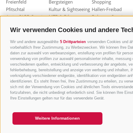
Freienfeld
Bergsteigen
Shopping
Pfitschtal
Kultur & Sightseeing
Hallen-Freibad
ActiveCARD Sterzing
MTB & Bike
Balneum Sterzing
Highlight - Events
Familien
Restaurants & Bars
Wir verwenden Cookies und andere Tec
Weihnachtsmarkt
Freizeit & Sport
Almen & Hütten
Sterzing
Skifahren
Haubenrestaurants
Wir und andere ausgewählte
5 Drittparteien
verwenden Cookies und ähnl
Knödelfest Sterzing
Rodeln
Sterzinger Joghurt
vorbehaltlich Ihrer Zustimmung, zu Werbezwecken. Wir können Ihre Dat
Langlaufen
Eisacktaler Kost
daten zur auswahl von werbeanzeigen, erstellung von profilen für person
verwendung von profilen zur auswahl personalisierter inhalte, messung
Ski-Alpinismus
Einkaufsgutscheine
verschiedenen quellen, entwicklung und verbesserung der angebote, ver
Andere
Törggelen
fehlerbehebung, bereitstellung und anzeige von werbung und inhalten, 
Winteraktivitäten
Berg-Kräuter
verknüpfung verschiedener endgeräte, identifikation von endgeräten an
identifizieren. Es steht Ihnen frei, Ihre Zustimmung zu erteilen, zu ve
sich mit der Verwendung von Cookies und ähnlichen Tools einverstande
fortzufahren, die nicht unbedingt erforderlich sind. Sie können Ihre Ein
Ihre Einstellungen gelten nur für das verwendete Gerät.
Weitere Informationen
IMPRESSUM
SITEMAP
COOKIE-RICHTLINIE
PRIVACY
COOKIE PRÄFERENZE