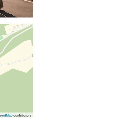
reetMap
contributors