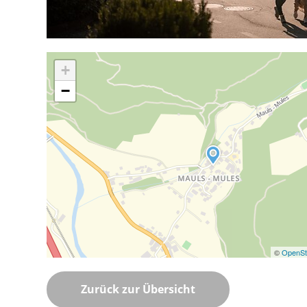
+
−
©
OpenSt
Zurück zur Übersicht