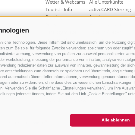
Wetter & Webcams
Alle Unterkünfte
Tourist - Info
activeCARD Sterzing
Sterzing
Anreise
Guestnet
Hotel in Sterzing
hnologien
Kataloganfrage
Hotel in Wiesen
Downloads
Pfitsch
iche Technologien. Diese Hilfsmittel sind unerlässlich, um die Nutzung digita
Videos & Fotos
Hotel in Freienfeld
en zum Beispiel für folgende Zwecke verwenden: speichern von oder zugriff a
Unsere
Urlaub auf dem
alisierte werbung, verwendung von profilen zur auswahl personalisierter werbun
 der werbeleistung, messung der performance von inhalten, analyse von zielg
Werbepartner
Bauernhof
wendung reduzierter daten zur auswahl von inhalten, gewährleistung der sich
Gruppen &
ihre entscheidungen zum datenschutz speichern und übermitteln, abgleichung 
Reiseveranstalter
hand automatisch übermittelter informationen, verwendung genauer standortda
rweigern oder zu widerrufen, ohne dass dies zu wesentlichen Einschränkungen f
Wipptal
n. Verwenden Sie die Schaltfläche „Einstellungen verwalten", um Ihre Auswa
Sensibilisierungskampagne
stellungen jederzeit ändern, indem Sie auf den Link „Cookie-Einstellungen" unt
Geförderte Projekte
Alle ablehnen
N
IT01518560212