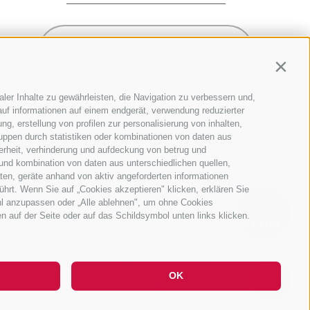
Newsletter Anmelden
Contin
ler Inhalte zu gewährleisten, die Navigation zu verbessern und,
uf informationen auf einem endgerät, verwendung reduzierter
g, erstellung von profilen zur personalisierung von inhalten,
ruppen durch statistiken oder kombinationen von daten aus
erheit, verhinderung und aufdeckung von betrug und
und kombination von daten aus unterschiedlichen quellen,
ten, geräte anhand von aktiv angeforderten informationen
ührt. Wenn Sie auf „Cookies akzeptieren" klicken, erklären Sie
hl anzupassen oder „Alle ablehnen", um ohne Cookies
en auf der Seite oder auf das Schildsymbol unten links klicken.
QUICKLINKS
Hi, I'm Sterzi and I can help you
with any questions you may
have about Sterzing, the
OK
surrounding valleys, and t