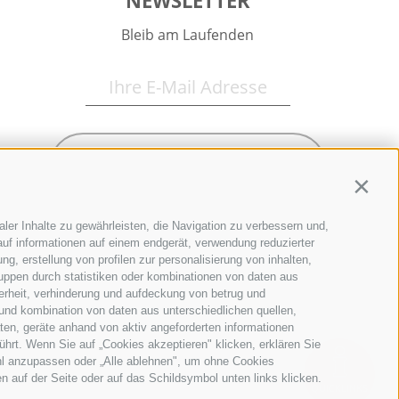
NEWSLETTER
Bleib am Laufenden
Newsletter Anmelden
Contin
ler Inhalte zu gewährleisten, die Navigation zu verbessern und,
uf informationen auf einem endgerät, verwendung reduzierter
g, erstellung von profilen zur personalisierung von inhalten,
ruppen durch statistiken oder kombinationen von daten aus
erheit, verhinderung und aufdeckung von betrug und
und kombination von daten aus unterschiedlichen quellen,
ten, geräte anhand von aktiv angeforderten informationen
ührt. Wenn Sie auf „Cookies akzeptieren" klicken, erklären Sie
hl anzupassen oder „Alle ablehnen", um ohne Cookies
en auf der Seite oder auf das Schildsymbol unten links klicken.
QUICKLINKS