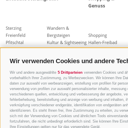
Genuss
Sterzing
Wandern &
Freienfeld
Bergsteigen
Shopping
Pfitschtal
Kultur & Sightseeing
Hallen-Freibad
ActiveCARD Sterzing
MTB & Bike
Balneum Sterzing
Highlight - Events
Familien
Restaurants & Bars
Wir verwenden Cookies und andere Tec
Weihnachtsmarkt
Freizeit & Sport
Almen & Hütten
Sterzing
Skifahren
Haubenrestaurants
Wir und andere ausgewählte
5 Drittparteien
verwenden Cookies und ähnl
Knödelfest Sterzing
Rodeln
Sterzinger Joghurt
vorbehaltlich Ihrer Zustimmung, zu Werbezwecken. Wir können Ihre Dat
daten zur auswahl von werbeanzeigen, erstellung von profilen für person
Langlaufen
Eisacktaler Kost
verwendung von profilen zur auswahl personalisierter inhalte, messung
Ski-Alpinismus
Einkaufsgutscheine
verschiedenen quellen, entwicklung und verbesserung der angebote, ver
Andere
Törggelen
fehlerbehebung, bereitstellung und anzeige von werbung und inhalten, 
verknüpfung verschiedener endgeräte, identifikation von endgeräten an
Winteraktivitäten
Berg-Kräuter
identifizieren. Es steht Ihnen frei, Ihre Zustimmung zu erteilen, zu ve
sich mit der Verwendung von Cookies und ähnlichen Tools einverstande
fortzufahren, die nicht unbedingt erforderlich sind. Sie können Ihre Ein
Ihre Einstellungen gelten nur für das verwendete Gerät.