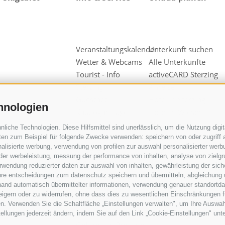
Veranstaltungskalender
Unterkunft suchen
Wetter & Webcams
Alle Unterkünfte
Tourist - Info
activeCARD Sterzing
Sterzing
Anreise
Guestnet
Hotel in Sterzing
hnologien
Kataloganfrage
Hotel in Wiesen
Downloads
Pfitsch
iche Technologien. Diese Hilfsmittel sind unerlässlich, um die Nutzung digita
Videos & Fotos
Hotel in Freienfeld
en zum Beispiel für folgende Zwecke verwenden: speichern von oder zugriff a
alisierte werbung, verwendung von profilen zur auswahl personalisierter werbun
Unsere
Urlaub auf dem
 der werbeleistung, messung der performance von inhalten, analyse von zielg
Werbepartner
Bauernhof
wendung reduzierter daten zur auswahl von inhalten, gewährleistung der sich
Gruppen &
ihre entscheidungen zum datenschutz speichern und übermitteln, abgleichung 
hand automatisch übermittelter informationen, verwendung genauer standortda
Reiseveranstalter
rweigern oder zu widerrufen, ohne dass dies zu wesentlichen Einschränkungen f
Wipptal
n. Verwenden Sie die Schaltfläche „Einstellungen verwalten", um Ihre Auswa
Sensibilisierungskampagne
stellungen jederzeit ändern, indem Sie auf den Link „Cookie-Einstellungen" unt
Geförderte Projekte