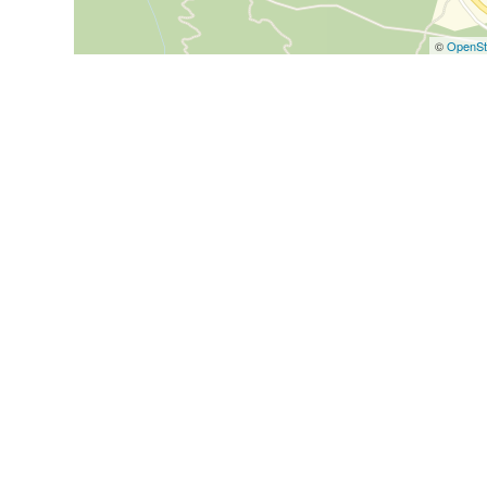
©
OpenSt