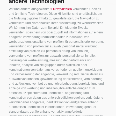
andere Technologien
Wir und andere ausgewählte
5 Drittparteien
verwenden Cookies
und ähnliche Technologien. Diese Hilfsmittel sind unerlässlich, um
die Nutzung digitaler Inhalte zu gewährleisten, die Navigation zu
verbessern und, vorbehaltlich Ihrer Zustimmung, zu Werbezwecken.
Wir können Ihre Daten zum Beispiel für folgende Zwecke
verwenden: speichern von oder zugriff auf informationen auf einem
endgerät, verwendung reduzierter daten zur auswahl von
werbeanzeigen, erstellung von profilen für personalisierte werbung,
verwendung von profilen zur auswahl personalisierter werbung,
erstellung von profilen zur personalisierung von inhalten,
verwendung von profilen zur auswahl personalisierter inhalte,
messung der werbeleistung, messung der performance von
inhalten, analyse von zielgruppen durch statistiken oder
kombinationen von daten aus verschiedenen quellen, entwicklung
KONTAKTIERE UNS
und verbesserung der angebote, verwendung reduzierter daten zur
auswahl von inhalten, gewährleistung der sicherheit, verhinderung
und aufdeckung von betrug und fehlerbehebung, bereitstellung und
+39 0472 765 325
anzeige von werbung und inhalten, ihre entscheidungen zum
info@sterzing.com
datenschutz speichern und übermitteln, abgleichung und
kombination von daten aus unterschiedlichen quellen, verknüpfung
verschiedener endgeräte, identifikation von endgeräten anhand
automatisch übermittelter informationen, verwendung genauer
standortdaten, geräte anhand von aktiv angeforderten
NEWSLETTER