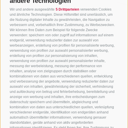
andere Technologien
Wir und andere ausgewählte
5 Drittparteien
verwenden Cookies
und ähnliche Technologien. Diese Hilfsmittel sind unerlässlich, um
die Nutzung digitaler Inhalte zu gewährleisten, die Navigation zu
verbessern und, vorbehaltlich Ihrer Zustimmung, zu Werbezwecken.
Wir können Ihre Daten zum Beispiel für folgende Zwecke
verwenden: speichern von oder zugriff auf informationen auf einem
endgerät, verwendung reduzierter daten zur auswahl von
werbeanzeigen, erstellung von profilen für personalisierte werbung,
verwendung von profilen zur auswahl personalisierter werbung,
erstellung von profilen zur personalisierung von inhalten,
verwendung von profilen zur auswahl personalisierter inhalte,
messung der werbeleistung, messung der performance von
inhalten, analyse von zielgruppen durch statistiken oder
kombinationen von daten aus verschiedenen quellen, entwicklung
KONTAKTIERE UNS
und verbesserung der angebote, verwendung reduzierter daten zur
auswahl von inhalten, gewährleistung der sicherheit, verhinderung
und aufdeckung von betrug und fehlerbehebung, bereitstellung und
+39 0472 765 325
anzeige von werbung und inhalten, ihre entscheidungen zum
info@sterzing.com
datenschutz speichern und übermitteln, abgleichung und
kombination von daten aus unterschiedlichen quellen, verknüpfung
verschiedener endgeräte, identifikation von endgeräten anhand
automatisch übermittelter informationen, verwendung genauer
standortdaten, geräte anhand von aktiv angeforderten
NEWSLETTER
informationen identifizieren. Es steht Ihnen frei, Ihre Zustimmung zu