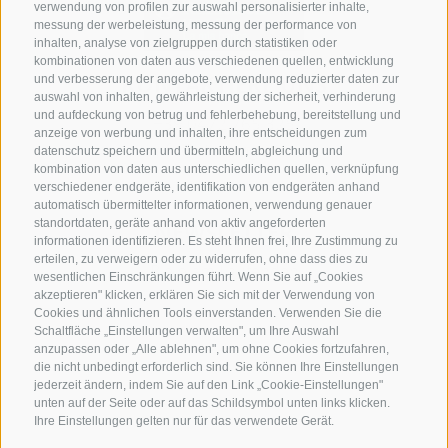
verwendung von profilen zur auswahl personalisierter inhalte,
messung der werbeleistung, messung der performance von
inhalten, analyse von zielgruppen durch statistiken oder
kombinationen von daten aus verschiedenen quellen, entwicklung
KONTAKTIERE UNS
und verbesserung der angebote, verwendung reduzierter daten zur
auswahl von inhalten, gewährleistung der sicherheit, verhinderung
und aufdeckung von betrug und fehlerbehebung, bereitstellung und
+39 0472 765 325
anzeige von werbung und inhalten, ihre entscheidungen zum
info@sterzing.com
datenschutz speichern und übermitteln, abgleichung und
kombination von daten aus unterschiedlichen quellen, verknüpfung
verschiedener endgeräte, identifikation von endgeräten anhand
automatisch übermittelter informationen, verwendung genauer
standortdaten, geräte anhand von aktiv angeforderten
NEWSLETTER
informationen identifizieren. Es steht Ihnen frei, Ihre Zustimmung zu
erteilen, zu verweigern oder zu widerrufen, ohne dass dies zu
Bleib am Laufenden
wesentlichen Einschränkungen führt. Wenn Sie auf „Cookies
akzeptieren" klicken, erklären Sie sich mit der Verwendung von
Cookies und ähnlichen Tools einverstanden. Verwenden Sie die
Schaltfläche „Einstellungen verwalten", um Ihre Auswahl
anzupassen oder „Alle ablehnen", um ohne Cookies fortzufahren,
die nicht unbedingt erforderlich sind. Sie können Ihre Einstellungen
jederzeit ändern, indem Sie auf den Link „Cookie-Einstellungen"
unten auf der Seite oder auf das Schildsymbol unten links klicken.
Newsletter Anmelden
Ihre Einstellungen gelten nur für das verwendete Gerät.