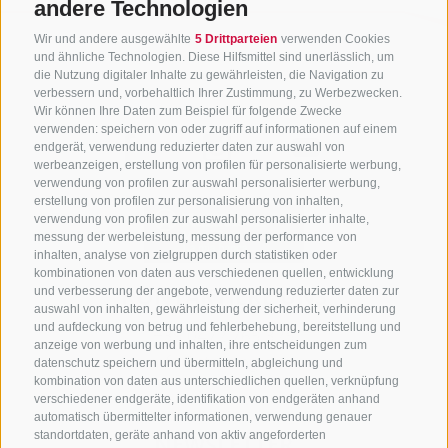
andere Technologien
Wir und andere ausgewählte
5 Drittparteien
verwenden Cookies
und ähnliche Technologien. Diese Hilfsmittel sind unerlässlich, um
die Nutzung digitaler Inhalte zu gewährleisten, die Navigation zu
verbessern und, vorbehaltlich Ihrer Zustimmung, zu Werbezwecken.
Wir können Ihre Daten zum Beispiel für folgende Zwecke
verwenden: speichern von oder zugriff auf informationen auf einem
endgerät, verwendung reduzierter daten zur auswahl von
werbeanzeigen, erstellung von profilen für personalisierte werbung,
verwendung von profilen zur auswahl personalisierter werbung,
erstellung von profilen zur personalisierung von inhalten,
verwendung von profilen zur auswahl personalisierter inhalte,
messung der werbeleistung, messung der performance von
inhalten, analyse von zielgruppen durch statistiken oder
kombinationen von daten aus verschiedenen quellen, entwicklung
KONTAKTIERE UNS
und verbesserung der angebote, verwendung reduzierter daten zur
auswahl von inhalten, gewährleistung der sicherheit, verhinderung
und aufdeckung von betrug und fehlerbehebung, bereitstellung und
+39 0472 765 325
anzeige von werbung und inhalten, ihre entscheidungen zum
info@sterzing.com
datenschutz speichern und übermitteln, abgleichung und
kombination von daten aus unterschiedlichen quellen, verknüpfung
verschiedener endgeräte, identifikation von endgeräten anhand
automatisch übermittelter informationen, verwendung genauer
standortdaten, geräte anhand von aktiv angeforderten
NEWSLETTER