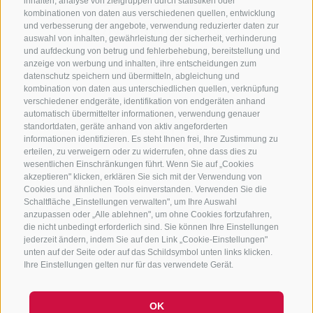
inhalten, analyse von zielgruppen durch statistiken oder
kombinationen von daten aus verschiedenen quellen, entwicklung
KONTAKTIERE UNS
und verbesserung der angebote, verwendung reduzierter daten zur
auswahl von inhalten, gewährleistung der sicherheit, verhinderung
und aufdeckung von betrug und fehlerbehebung, bereitstellung und
+39 0472 765 325
anzeige von werbung und inhalten, ihre entscheidungen zum
info@sterzing.com
datenschutz speichern und übermitteln, abgleichung und
kombination von daten aus unterschiedlichen quellen, verknüpfung
verschiedener endgeräte, identifikation von endgeräten anhand
automatisch übermittelter informationen, verwendung genauer
standortdaten, geräte anhand von aktiv angeforderten
NEWSLETTER
informationen identifizieren. Es steht Ihnen frei, Ihre Zustimmung zu
erteilen, zu verweigern oder zu widerrufen, ohne dass dies zu
Bleib am Laufenden
wesentlichen Einschränkungen führt. Wenn Sie auf „Cookies
akzeptieren" klicken, erklären Sie sich mit der Verwendung von
Cookies und ähnlichen Tools einverstanden. Verwenden Sie die
Schaltfläche „Einstellungen verwalten", um Ihre Auswahl
anzupassen oder „Alle ablehnen", um ohne Cookies fortzufahren,
die nicht unbedingt erforderlich sind. Sie können Ihre Einstellungen
jederzeit ändern, indem Sie auf den Link „Cookie-Einstellungen"
unten auf der Seite oder auf das Schildsymbol unten links klicken.
Newsletter Anmelden
Ihre Einstellungen gelten nur für das verwendete Gerät.
OK