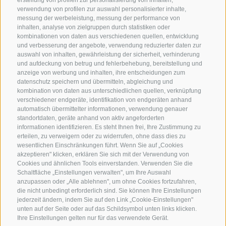
erstellung von profilen zur personalisierung von inhalten,
verwendung von profilen zur auswahl personalisierter inhalte,
messung der werbeleistung, messung der performance von
inhalten, analyse von zielgruppen durch statistiken oder
kombinationen von daten aus verschiedenen quellen, entwicklung
KONTAKTIERE UNS
und verbesserung der angebote, verwendung reduzierter daten zur
auswahl von inhalten, gewährleistung der sicherheit, verhinderung
und aufdeckung von betrug und fehlerbehebung, bereitstellung und
+39 0472 765 325
anzeige von werbung und inhalten, ihre entscheidungen zum
info@sterzing.com
datenschutz speichern und übermitteln, abgleichung und
kombination von daten aus unterschiedlichen quellen, verknüpfung
verschiedener endgeräte, identifikation von endgeräten anhand
automatisch übermittelter informationen, verwendung genauer
standortdaten, geräte anhand von aktiv angeforderten
NEWSLETTER
informationen identifizieren. Es steht Ihnen frei, Ihre Zustimmung zu
erteilen, zu verweigern oder zu widerrufen, ohne dass dies zu
Bleib am Laufenden
wesentlichen Einschränkungen führt. Wenn Sie auf „Cookies
akzeptieren" klicken, erklären Sie sich mit der Verwendung von
Cookies und ähnlichen Tools einverstanden. Verwenden Sie die
Schaltfläche „Einstellungen verwalten", um Ihre Auswahl
anzupassen oder „Alle ablehnen", um ohne Cookies fortzufahren,
die nicht unbedingt erforderlich sind. Sie können Ihre Einstellungen
jederzeit ändern, indem Sie auf den Link „Cookie-Einstellungen"
unten auf der Seite oder auf das Schildsymbol unten links klicken.
Newsletter Anmelden
Ihre Einstellungen gelten nur für das verwendete Gerät.