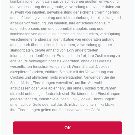
kombinationen von daten aus verschiedenen quellen, entwicklung
KONTAKTIERE UNS
und verbesserung der angebote, verwendung reduzierter daten zur
auswahl von inhalten, gewährleistung der sicherheit, verhinderung
und aufdeckung von betrug und fehlerbehebung, bereitstellung und
+39 0472 765 325
anzeige von werbung und inhalten, ihre entscheidungen zum
info@sterzing.com
datenschutz speichern und übermitteln, abgleichung und
kombination von daten aus unterschiedlichen quellen, verknüpfung
verschiedener endgeräte, identifikation von endgeräten anhand
automatisch übermittelter informationen, verwendung genauer
standortdaten, geräte anhand von aktiv angeforderten
NEWSLETTER
informationen identifizieren. Es steht Ihnen frei, Ihre Zustimmung zu
erteilen, zu verweigern oder zu widerrufen, ohne dass dies zu
Bleib am Laufenden
wesentlichen Einschränkungen führt. Wenn Sie auf „Cookies
akzeptieren" klicken, erklären Sie sich mit der Verwendung von
Cookies und ähnlichen Tools einverstanden. Verwenden Sie die
Schaltfläche „Einstellungen verwalten", um Ihre Auswahl
anzupassen oder „Alle ablehnen", um ohne Cookies fortzufahren,
die nicht unbedingt erforderlich sind. Sie können Ihre Einstellungen
jederzeit ändern, indem Sie auf den Link „Cookie-Einstellungen"
unten auf der Seite oder auf das Schildsymbol unten links klicken.
Newsletter Anmelden
Ihre Einstellungen gelten nur für das verwendete Gerät.
OK