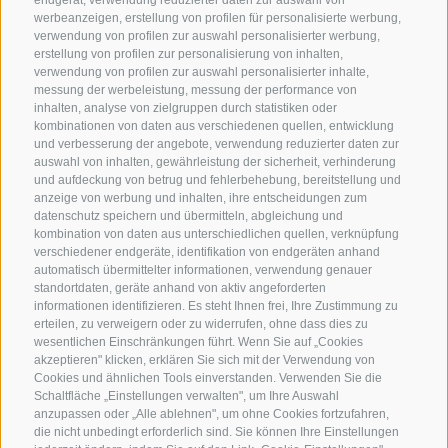
endgerät, verwendung reduzierter daten zur auswahl von
werbeanzeigen, erstellung von profilen für personalisierte werbung,
verwendung von profilen zur auswahl personalisierter werbung,
erstellung von profilen zur personalisierung von inhalten,
verwendung von profilen zur auswahl personalisierter inhalte,
messung der werbeleistung, messung der performance von
inhalten, analyse von zielgruppen durch statistiken oder
kombinationen von daten aus verschiedenen quellen, entwicklung
KONTAKTIERE UNS
und verbesserung der angebote, verwendung reduzierter daten zur
auswahl von inhalten, gewährleistung der sicherheit, verhinderung
und aufdeckung von betrug und fehlerbehebung, bereitstellung und
+39 0472 765 325
anzeige von werbung und inhalten, ihre entscheidungen zum
info@sterzing.com
datenschutz speichern und übermitteln, abgleichung und
kombination von daten aus unterschiedlichen quellen, verknüpfung
verschiedener endgeräte, identifikation von endgeräten anhand
automatisch übermittelter informationen, verwendung genauer
standortdaten, geräte anhand von aktiv angeforderten
NEWSLETTER
informationen identifizieren. Es steht Ihnen frei, Ihre Zustimmung zu
erteilen, zu verweigern oder zu widerrufen, ohne dass dies zu
Bleib am Laufenden
wesentlichen Einschränkungen führt. Wenn Sie auf „Cookies
akzeptieren" klicken, erklären Sie sich mit der Verwendung von
Cookies und ähnlichen Tools einverstanden. Verwenden Sie die
Schaltfläche „Einstellungen verwalten", um Ihre Auswahl
anzupassen oder „Alle ablehnen", um ohne Cookies fortzufahren,
die nicht unbedingt erforderlich sind. Sie können Ihre Einstellungen