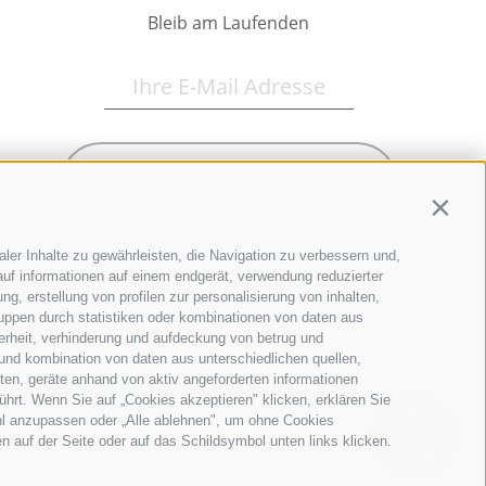
Bleib am Laufenden
Newsletter Anmelden
Contin
ler Inhalte zu gewährleisten, die Navigation zu verbessern und,
uf informationen auf einem endgerät, verwendung reduzierter
g, erstellung von profilen zur personalisierung von inhalten,
ruppen durch statistiken oder kombinationen von daten aus
erheit, verhinderung und aufdeckung von betrug und
und kombination von daten aus unterschiedlichen quellen,
ten, geräte anhand von aktiv angeforderten informationen
ührt. Wenn Sie auf „Cookies akzeptieren" klicken, erklären Sie
hl anzupassen oder „Alle ablehnen", um ohne Cookies
en auf der Seite oder auf das Schildsymbol unten links klicken.
QUICKLINKS