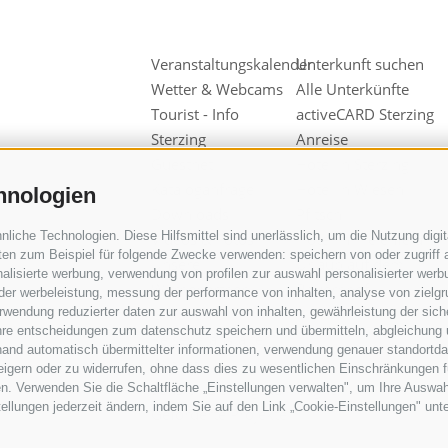
Veranstaltungskalender
Unterkunft suchen
Wetter & Webcams
Alle Unterkünfte
Tourist - Info
activeCARD Sterzing
Sterzing
Anreise
Guestnet
Hotel in Sterzing
Kataloganfrage
Hotel in Wiesen
hnologien
Downloads
Pfitsch
iche Technologien. Diese Hilfsmittel sind unerlässlich, um die Nutzung digita
Videos & Fotos
Hotel in Freienfeld
en zum Beispiel für folgende Zwecke verwenden: speichern von oder zugriff a
Unsere
Urlaub auf dem
alisierte werbung, verwendung von profilen zur auswahl personalisierter werbun
Werbepartner
Bauernhof
 der werbeleistung, messung der performance von inhalten, analyse von zielg
wendung reduzierter daten zur auswahl von inhalten, gewährleistung der sich
Gruppen &
ihre entscheidungen zum datenschutz speichern und übermitteln, abgleichung 
Reiseveranstalter
hand automatisch übermittelter informationen, verwendung genauer standortda
Wipptal
rweigern oder zu widerrufen, ohne dass dies zu wesentlichen Einschränkungen f
Sensibilisierungskampagne
n. Verwenden Sie die Schaltfläche „Einstellungen verwalten", um Ihre Auswa
stellungen jederzeit ändern, indem Sie auf den Link „Cookie-Einstellungen" unt
Geförderte Projekte