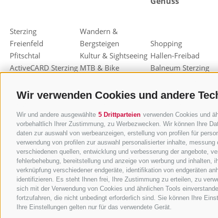
Genuss
Sterzing
Wandern &
Freienfeld
Bergsteigen
Shopping
Pfitschtal
Kultur & Sightseeing
Hallen-Freibad
ActiveCARD Sterzing
MTB & Bike
Balneum Sterzing
Highlight - Events
Familien
Restaurants & Bars
Weihnachtsmarkt
Freizeit & Sport
Almen & Hütten
Wir verwenden Cookies und andere Tec
Sterzing
Skifahren
Haubenrestaurants
Wir und andere ausgewählte
5 Drittparteien
verwenden Cookies und ähnl
Knödelfest Sterzing
Rodeln
Sterzinger Joghurt
vorbehaltlich Ihrer Zustimmung, zu Werbezwecken. Wir können Ihre Dat
Langlaufen
Eisacktaler Kost
daten zur auswahl von werbeanzeigen, erstellung von profilen für person
Ski-Alpinismus
Einkaufsgutscheine
verwendung von profilen zur auswahl personalisierter inhalte, messung
verschiedenen quellen, entwicklung und verbesserung der angebote, ver
Andere
Törggelen
fehlerbehebung, bereitstellung und anzeige von werbung und inhalten, 
Winteraktivitäten
Berg-Kräuter
verknüpfung verschiedener endgeräte, identifikation von endgeräten an
identifizieren. Es steht Ihnen frei, Ihre Zustimmung zu erteilen, zu ve
sich mit der Verwendung von Cookies und ähnlichen Tools einverstande
fortzufahren, die nicht unbedingt erforderlich sind. Sie können Ihre Ein
Ihre Einstellungen gelten nur für das verwendete Gerät.