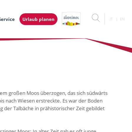
Service
Urlaub planen
IT
EN
inem großen Moos überzogen, das sich südwärts
 bis nach Wiesen erstreckte. Es war der Boden
g der Talbäche in prähistorischer Zeit gebildet
zinger Moos: In alter Zeit gab es oft junge