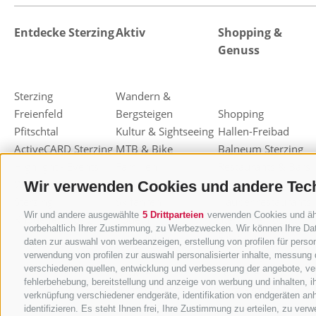
Entdecke Sterzing
Aktiv
Shopping &
Genuss
Sterzing
Wandern &
Freienfeld
Bergsteigen
Shopping
Pfitschtal
Kultur & Sightseeing
Hallen-Freibad
ActiveCARD Sterzing
MTB & Bike
Balneum Sterzing
Highlight - Events
Familien
Restaurants & Bars
Weihnachtsmarkt
Freizeit & Sport
Almen & Hütten
Wir verwenden Cookies und andere Tec
Sterzing
Skifahren
Haubenrestaurants
Wir und andere ausgewählte
5 Drittparteien
verwenden Cookies und ähnl
Knödelfest Sterzing
Rodeln
Sterzinger Joghurt
vorbehaltlich Ihrer Zustimmung, zu Werbezwecken. Wir können Ihre Dat
Langlaufen
Eisacktaler Kost
daten zur auswahl von werbeanzeigen, erstellung von profilen für person
Ski-Alpinismus
Einkaufsgutscheine
verwendung von profilen zur auswahl personalisierter inhalte, messung
verschiedenen quellen, entwicklung und verbesserung der angebote, ver
Andere
Törggelen
fehlerbehebung, bereitstellung und anzeige von werbung und inhalten, 
Winteraktivitäten
Berg-Kräuter
verknüpfung verschiedener endgeräte, identifikation von endgeräten an
identifizieren. Es steht Ihnen frei, Ihre Zustimmung zu erteilen, zu ve