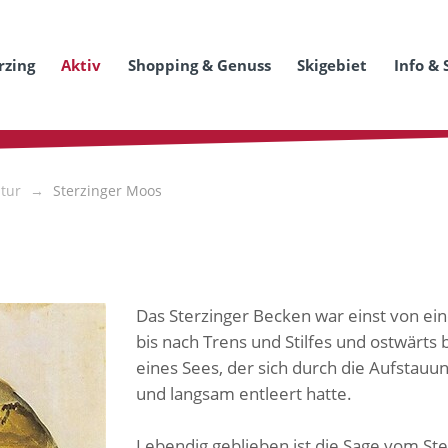
rzing
Aktiv
Shopping & Genuss
Skigebiet
Info & 
tur
Sterzinger Moos
Das Sterzinger Becken war einst von e
bis nach Trens und Stilfes und ostwärts
eines Sees, der sich durch die Aufstauun
und langsam entleert hatte.
Lebendig geblieben ist die Sage vom Ster