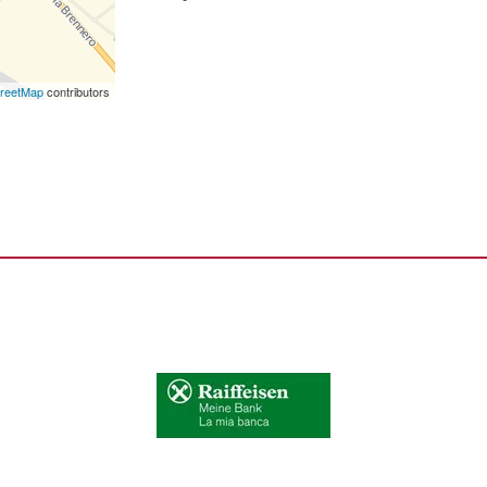
reetMap
contributors