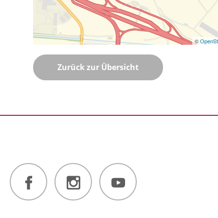
©
OpenSt
Zurück zur Übersicht