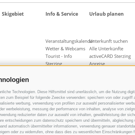
Skigebiet
Info & Service
Urlaub planen
Veranstaltungskalender
Unterkunft suchen
Wetter & Webcams
Alle Unterkünfte
Tourist - Info
activeCARD Sterzing
Sterzing
Anreise
Guestnet
Hotel in Sterzing
Kataloganfrage
Hotel in Wiesen
hnologien
Downloads
Pfitsch
iche Technologien. Diese Hilfsmittel sind unerlässlich, um die Nutzung digita
Videos & Fotos
Hotel in Freienfeld
en zum Beispiel für folgende Zwecke verwenden: speichern von oder zugriff a
Unsere
Urlaub auf dem
alisierte werbung, verwendung von profilen zur auswahl personalisierter werbun
Werbepartner
Bauernhof
 der werbeleistung, messung der performance von inhalten, analyse von zielg
wendung reduzierter daten zur auswahl von inhalten, gewährleistung der sich
Gruppen &
ihre entscheidungen zum datenschutz speichern und übermitteln, abgleichung 
Reiseveranstalter
hand automatisch übermittelter informationen, verwendung genauer standortda
Wipptal
rweigern oder zu widerrufen, ohne dass dies zu wesentlichen Einschränkungen f