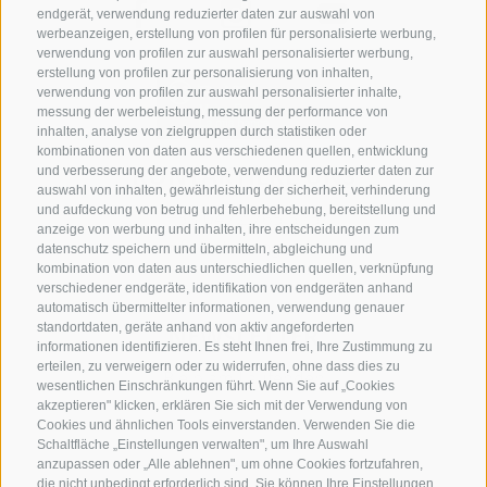
endgerät, verwendung reduzierter daten zur auswahl von
werbeanzeigen, erstellung von profilen für personalisierte werbung,
verwendung von profilen zur auswahl personalisierter werbung,
erstellung von profilen zur personalisierung von inhalten,
verwendung von profilen zur auswahl personalisierter inhalte,
messung der werbeleistung, messung der performance von
inhalten, analyse von zielgruppen durch statistiken oder
kombinationen von daten aus verschiedenen quellen, entwicklung
KONTAKTIERE UNS
und verbesserung der angebote, verwendung reduzierter daten zur
auswahl von inhalten, gewährleistung der sicherheit, verhinderung
und aufdeckung von betrug und fehlerbehebung, bereitstellung und
+39 0472 765 325
anzeige von werbung und inhalten, ihre entscheidungen zum
info@sterzing.com
datenschutz speichern und übermitteln, abgleichung und
kombination von daten aus unterschiedlichen quellen, verknüpfung
verschiedener endgeräte, identifikation von endgeräten anhand
automatisch übermittelter informationen, verwendung genauer
standortdaten, geräte anhand von aktiv angeforderten
NEWSLETTER
informationen identifizieren. Es steht Ihnen frei, Ihre Zustimmung zu
erteilen, zu verweigern oder zu widerrufen, ohne dass dies zu
Bleib am Laufenden
wesentlichen Einschränkungen führt. Wenn Sie auf „Cookies
akzeptieren" klicken, erklären Sie sich mit der Verwendung von
Cookies und ähnlichen Tools einverstanden. Verwenden Sie die
Schaltfläche „Einstellungen verwalten", um Ihre Auswahl
anzupassen oder „Alle ablehnen", um ohne Cookies fortzufahren,
die nicht unbedingt erforderlich sind. Sie können Ihre Einstellungen