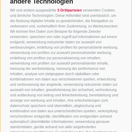
andere Technologien
Wir und andere ausgewählte
5 Drittparteien
verwenden Cookies
und ähnliche Technologien. Diese Hilfsmittel sind unerlässlich, um
die Nutzung digitaler Inhalte zu gewährleisten, die Navigation zu
verbessern und, vorbehaltlich Ihrer Zustimmung, zu Werbezwecken.
Wir können Ihre Daten zum Beispiel für folgende Zwecke
verwenden: speichern von oder zugriff auf informationen auf einem
endgerät, verwendung reduzierter daten zur auswahl von
werbeanzeigen, erstellung von profilen für personalisierte werbung,
verwendung von profilen zur auswahl personalisierter werbung,
erstellung von profilen zur personalisierung von inhalten,
verwendung von profilen zur auswahl personalisierter inhalte,
messung der werbeleistung, messung der performance von
inhalten, analyse von zielgruppen durch statistiken oder
kombinationen von daten aus verschiedenen quellen, entwicklung
KONTAKTIERE UNS
und verbesserung der angebote, verwendung reduzierter daten zur
auswahl von inhalten, gewährleistung der sicherheit, verhinderung
und aufdeckung von betrug und fehlerbehebung, bereitstellung und
+39 0472 765 325
anzeige von werbung und inhalten, ihre entscheidungen zum
info@sterzing.com
datenschutz speichern und übermitteln, abgleichung und
kombination von daten aus unterschiedlichen quellen, verknüpfung
verschiedener endgeräte, identifikation von endgeräten anhand
automatisch übermittelter informationen, verwendung genauer
standortdaten, geräte anhand von aktiv angeforderten
NEWSLETTER