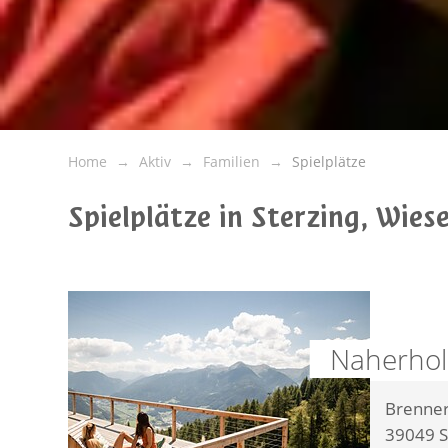
Home
Aktiv
Familien
Spielplätze
Spielplätze in Sterzing, Wies
Naherhol
Brenner
39049
S