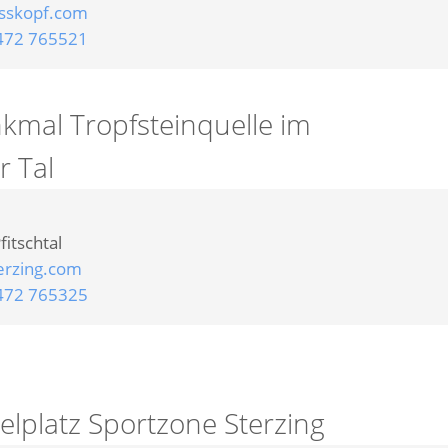
sskopf.com
472 765521
kmal Tropfsteinquelle im
 Tal
fitschtal
erzing.com
472 765325
elplatz Sportzone Sterzing