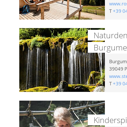
www.ro
T
+39 0
Naturden
Burgumer
Burgum
39049
P
www.st
T
+39 0
Kinderspi