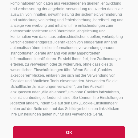
kombinationen von daten aus verschiedenen quellen, entwicklung
KONTAKTIERE UNS
und verbesserung der angebote, verwendung reduzierter daten zur
auswahl von inhalten, gewährleistung der sicherheit, verhinderung
und aufdeckung von betrug und fehlerbehebung, bereitstellung und
+39 0472 765 325
anzeige von werbung und inhalten, ihre entscheidungen zum
info@sterzing.com
datenschutz speichern und übermitteln, abgleichung und
kombination von daten aus unterschiedlichen quellen, verknüpfung
verschiedener endgeräte, identifikation von endgeräten anhand
automatisch übermittelter informationen, verwendung genauer
standortdaten, geräte anhand von aktiv angeforderten
NEWSLETTER
informationen identifizieren. Es steht Ihnen frei, Ihre Zustimmung zu
erteilen, zu verweigern oder zu widerrufen, ohne dass dies zu
Bleib am Laufenden
wesentlichen Einschränkungen führt. Wenn Sie auf „Cookies
akzeptieren" klicken, erklären Sie sich mit der Verwendung von
Cookies und ähnlichen Tools einverstanden. Verwenden Sie die
Schaltfläche „Einstellungen verwalten", um Ihre Auswahl
anzupassen oder „Alle ablehnen", um ohne Cookies fortzufahren,
die nicht unbedingt erforderlich sind. Sie können Ihre Einstellungen
jederzeit ändern, indem Sie auf den Link „Cookie-Einstellungen"
unten auf der Seite oder auf das Schildsymbol unten links klicken.
Newsletter Anmelden
Ihre Einstellungen gelten nur für das verwendete Gerät.
OK