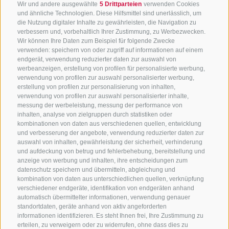
Wir und andere ausgewählte
5 Drittparteien
verwenden Cookies
und ähnliche Technologien. Diese Hilfsmittel sind unerlässlich, um
die Nutzung digitaler Inhalte zu gewährleisten, die Navigation zu
verbessern und, vorbehaltlich Ihrer Zustimmung, zu Werbezwecken.
Wir können Ihre Daten zum Beispiel für folgende Zwecke
verwenden: speichern von oder zugriff auf informationen auf einem
endgerät, verwendung reduzierter daten zur auswahl von
werbeanzeigen, erstellung von profilen für personalisierte werbung,
verwendung von profilen zur auswahl personalisierter werbung,
erstellung von profilen zur personalisierung von inhalten,
verwendung von profilen zur auswahl personalisierter inhalte,
messung der werbeleistung, messung der performance von
inhalten, analyse von zielgruppen durch statistiken oder
kombinationen von daten aus verschiedenen quellen, entwicklung
KONTAKTIERE UNS
und verbesserung der angebote, verwendung reduzierter daten zur
auswahl von inhalten, gewährleistung der sicherheit, verhinderung
und aufdeckung von betrug und fehlerbehebung, bereitstellung und
+39 0472 765 325
anzeige von werbung und inhalten, ihre entscheidungen zum
info@sterzing.com
datenschutz speichern und übermitteln, abgleichung und
kombination von daten aus unterschiedlichen quellen, verknüpfung
verschiedener endgeräte, identifikation von endgeräten anhand
automatisch übermittelter informationen, verwendung genauer
standortdaten, geräte anhand von aktiv angeforderten
NEWSLETTER
informationen identifizieren. Es steht Ihnen frei, Ihre Zustimmung zu
erteilen, zu verweigern oder zu widerrufen, ohne dass dies zu