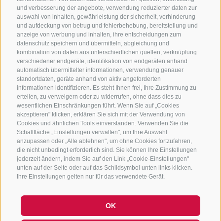
KONTAKTIERE UNS
und verbesserung der angebote, verwendung reduzierter daten zur
auswahl von inhalten, gewährleistung der sicherheit, verhinderung
und aufdeckung von betrug und fehlerbehebung, bereitstellung und
+39 0472 765 325
anzeige von werbung und inhalten, ihre entscheidungen zum
info@sterzing.com
datenschutz speichern und übermitteln, abgleichung und
kombination von daten aus unterschiedlichen quellen, verknüpfung
verschiedener endgeräte, identifikation von endgeräten anhand
automatisch übermittelter informationen, verwendung genauer
standortdaten, geräte anhand von aktiv angeforderten
NEWSLETTER
informationen identifizieren. Es steht Ihnen frei, Ihre Zustimmung zu
erteilen, zu verweigern oder zu widerrufen, ohne dass dies zu
Bleib am Laufenden
wesentlichen Einschränkungen führt. Wenn Sie auf „Cookies
akzeptieren" klicken, erklären Sie sich mit der Verwendung von
Cookies und ähnlichen Tools einverstanden. Verwenden Sie die
Schaltfläche „Einstellungen verwalten", um Ihre Auswahl
anzupassen oder „Alle ablehnen", um ohne Cookies fortzufahren,
die nicht unbedingt erforderlich sind. Sie können Ihre Einstellungen
jederzeit ändern, indem Sie auf den Link „Cookie-Einstellungen"
unten auf der Seite oder auf das Schildsymbol unten links klicken.
Newsletter Anmelden
Ihre Einstellungen gelten nur für das verwendete Gerät.
OK