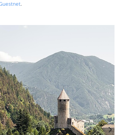
Guestnet
.