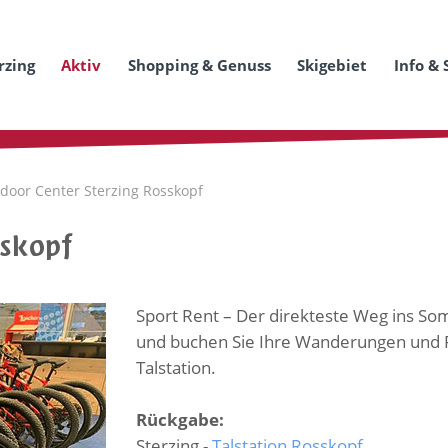
rzing
Aktiv
Shopping & Genuss
Skigebiet
Info & 
door Center Sterzing Rosskopf
sskopf
Sport Rent – Der direkteste Weg ins So
und buchen Sie Ihre Wanderungen und Fa
Talstation.
Rückgabe:
Sterzing -
Talstation Rosskopf