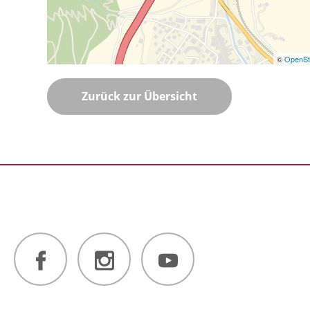
©
OpenSt
Zurück zur Übersicht