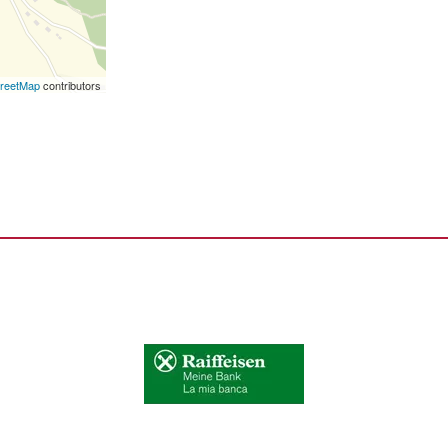
reetMap
contributors