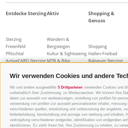
Entdecke Sterzing
Aktiv
Shopping &
Genuss
Sterzing
Wandern &
Freienfeld
Bergsteigen
Shopping
Pfitschtal
Kultur & Sightseeing
Hallen-Freibad
ActiveCARD Sterzing
MTB & Bike
Balneum Sterzing
Highlight - Events
Familien
Restaurants & Bars
Weihnachtsmarkt
Freizeit & Sport
Almen & Hütten
Wir verwenden Cookies und andere Tec
Sterzing
Skifahren
Haubenrestaurants
Wir und andere ausgewählte
5 Drittparteien
verwenden Cookies und ähnl
Knödelfest Sterzing
Rodeln
Sterzinger Joghurt
vorbehaltlich Ihrer Zustimmung, zu Werbezwecken. Wir können Ihre Dat
Langlaufen
Eisacktaler Kost
daten zur auswahl von werbeanzeigen, erstellung von profilen für person
Ski-Alpinismus
Einkaufsgutscheine
verwendung von profilen zur auswahl personalisierter inhalte, messung
verschiedenen quellen, entwicklung und verbesserung der angebote, ver
Andere
Törggelen
fehlerbehebung, bereitstellung und anzeige von werbung und inhalten, 
Winteraktivitäten
Berg-Kräuter
verknüpfung verschiedener endgeräte, identifikation von endgeräten an
identifizieren. Es steht Ihnen frei, Ihre Zustimmung zu erteilen, zu ve