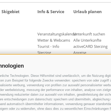
Skigebiet
Info & Service
Urlaub planen
Veranstaltungskalender
Unterkunft suchen
Wetter & Webcams
Alle Unterkünfte
Tourist - Info
activeCARD Sterzing
Sterzing
Anreise
Guestnet
Hotel in Sterzing
Kataloganfrage
Hotel in Wiesen
hnologien
Downloads
Pfitsch
iche Technologien. Diese Hilfsmittel sind unerlässlich, um die Nutzung digita
Videos & Fotos
Hotel in Freienfeld
en zum Beispiel für folgende Zwecke verwenden: speichern von oder zugriff a
Unsere
Urlaub auf dem
alisierte werbung, verwendung von profilen zur auswahl personalisierter werbun
Werbepartner
Bauernhof
 der werbeleistung, messung der performance von inhalten, analyse von zielg
wendung reduzierter daten zur auswahl von inhalten, gewährleistung der sich
Gruppen &
ihre entscheidungen zum datenschutz speichern und übermitteln, abgleichung 
Reiseveranstalter
hand automatisch übermittelter informationen, verwendung genauer standortda
Wipptal
rweigern oder zu widerrufen, ohne dass dies zu wesentlichen Einschränkungen f