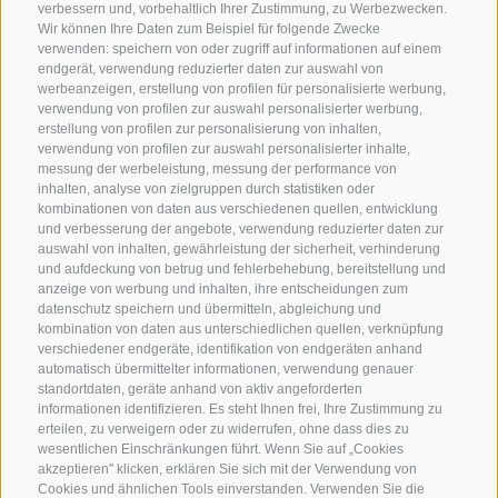
verbessern und, vorbehaltlich Ihrer Zustimmung, zu Werbezwecken.
Wir können Ihre Daten zum Beispiel für folgende Zwecke
verwenden: speichern von oder zugriff auf informationen auf einem
endgerät, verwendung reduzierter daten zur auswahl von
werbeanzeigen, erstellung von profilen für personalisierte werbung,
verwendung von profilen zur auswahl personalisierter werbung,
erstellung von profilen zur personalisierung von inhalten,
verwendung von profilen zur auswahl personalisierter inhalte,
messung der werbeleistung, messung der performance von
inhalten, analyse von zielgruppen durch statistiken oder
kombinationen von daten aus verschiedenen quellen, entwicklung
KONTAKTIERE UNS
und verbesserung der angebote, verwendung reduzierter daten zur
auswahl von inhalten, gewährleistung der sicherheit, verhinderung
und aufdeckung von betrug und fehlerbehebung, bereitstellung und
+39 0472 765 325
anzeige von werbung und inhalten, ihre entscheidungen zum
info@sterzing.com
datenschutz speichern und übermitteln, abgleichung und
kombination von daten aus unterschiedlichen quellen, verknüpfung
verschiedener endgeräte, identifikation von endgeräten anhand
automatisch übermittelter informationen, verwendung genauer
standortdaten, geräte anhand von aktiv angeforderten
NEWSLETTER
informationen identifizieren. Es steht Ihnen frei, Ihre Zustimmung zu
erteilen, zu verweigern oder zu widerrufen, ohne dass dies zu
Bleib am Laufenden
wesentlichen Einschränkungen führt. Wenn Sie auf „Cookies
akzeptieren" klicken, erklären Sie sich mit der Verwendung von
Cookies und ähnlichen Tools einverstanden. Verwenden Sie die