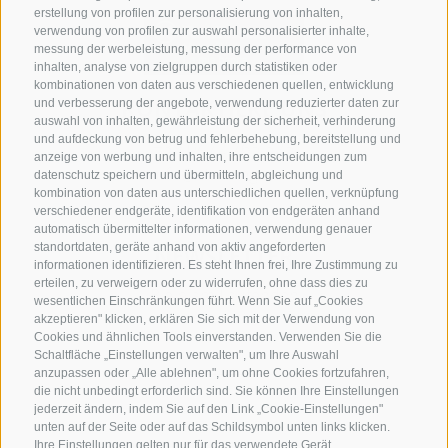
erstellung von profilen zur personalisierung von inhalten,
verwendung von profilen zur auswahl personalisierter inhalte,
messung der werbeleistung, messung der performance von
inhalten, analyse von zielgruppen durch statistiken oder
kombinationen von daten aus verschiedenen quellen, entwicklung
KONTAKTIERE UNS
und verbesserung der angebote, verwendung reduzierter daten zur
auswahl von inhalten, gewährleistung der sicherheit, verhinderung
und aufdeckung von betrug und fehlerbehebung, bereitstellung und
+39 0472 765 325
anzeige von werbung und inhalten, ihre entscheidungen zum
info@sterzing.com
datenschutz speichern und übermitteln, abgleichung und
kombination von daten aus unterschiedlichen quellen, verknüpfung
verschiedener endgeräte, identifikation von endgeräten anhand
automatisch übermittelter informationen, verwendung genauer
standortdaten, geräte anhand von aktiv angeforderten
NEWSLETTER
informationen identifizieren. Es steht Ihnen frei, Ihre Zustimmung zu
erteilen, zu verweigern oder zu widerrufen, ohne dass dies zu
Bleib am Laufenden
wesentlichen Einschränkungen führt. Wenn Sie auf „Cookies
akzeptieren" klicken, erklären Sie sich mit der Verwendung von
Cookies und ähnlichen Tools einverstanden. Verwenden Sie die
Schaltfläche „Einstellungen verwalten", um Ihre Auswahl
anzupassen oder „Alle ablehnen", um ohne Cookies fortzufahren,
die nicht unbedingt erforderlich sind. Sie können Ihre Einstellungen
jederzeit ändern, indem Sie auf den Link „Cookie-Einstellungen"
unten auf der Seite oder auf das Schildsymbol unten links klicken.
Newsletter Anmelden
Ihre Einstellungen gelten nur für das verwendete Gerät.