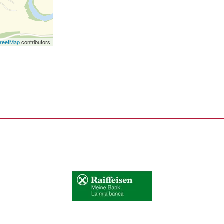
reetMap
contributors