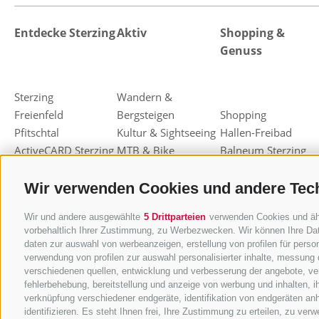
Entdecke Sterzing
Aktiv
Shopping &
Genuss
Sterzing
Wandern &
Freienfeld
Bergsteigen
Shopping
Pfitschtal
Kultur & Sightseeing
Hallen-Freibad
ActiveCARD Sterzing
MTB & Bike
Balneum Sterzing
Highlight - Events
Familien
Restaurants & Bars
Weihnachtsmarkt
Freizeit & Sport
Almen & Hütten
Wir verwenden Cookies und andere Tec
Sterzing
Skifahren
Haubenrestaurants
Wir und andere ausgewählte
5 Drittparteien
verwenden Cookies und ähnl
Knödelfest Sterzing
Rodeln
Sterzinger Joghurt
vorbehaltlich Ihrer Zustimmung, zu Werbezwecken. Wir können Ihre Dat
Langlaufen
Eisacktaler Kost
daten zur auswahl von werbeanzeigen, erstellung von profilen für person
Ski-Alpinismus
Einkaufsgutscheine
verwendung von profilen zur auswahl personalisierter inhalte, messung
verschiedenen quellen, entwicklung und verbesserung der angebote, ver
Andere
Törggelen
fehlerbehebung, bereitstellung und anzeige von werbung und inhalten, 
Winteraktivitäten
Berg-Kräuter
verknüpfung verschiedener endgeräte, identifikation von endgeräten an
identifizieren. Es steht Ihnen frei, Ihre Zustimmung zu erteilen, zu ve