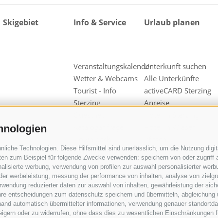
Skigebiet
Info & Service
Urlaub planen
Veranstaltungskalender
Unterkunft suchen
Wetter & Webcams
Alle Unterkünfte
Tourist - Info
activeCARD Sterzing
Sterzing
Anreise
Guestnet
Hotel in Sterzing
Kataloganfrage
Hotel in Wiesen
hnologien
Downloads
Pfitsch
iche Technologien. Diese Hilfsmittel sind unerlässlich, um die Nutzung digita
Videos & Fotos
Hotel in Freienfeld
en zum Beispiel für folgende Zwecke verwenden: speichern von oder zugriff a
Unsere
Urlaub auf dem
alisierte werbung, verwendung von profilen zur auswahl personalisierter werbun
Werbepartner
Bauernhof
 der werbeleistung, messung der performance von inhalten, analyse von zielg
wendung reduzierter daten zur auswahl von inhalten, gewährleistung der sich
Gruppen &
ihre entscheidungen zum datenschutz speichern und übermitteln, abgleichung 
Reiseveranstalter
hand automatisch übermittelter informationen, verwendung genauer standortda
Wipptal
rweigern oder zu widerrufen, ohne dass dies zu wesentlichen Einschränkungen f