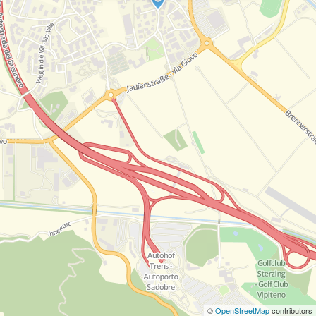
©
OpenStreetMap
contributors