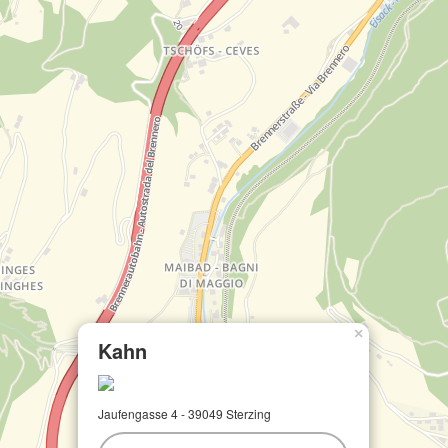
×
Kahn
Jaufengasse 4 - 39049 Sterzing