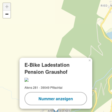
+
−
×
E-Bike Ladestation
Pension Graushof
Afens 281 - 39049 Pfitschtal
Nummer anzeigen