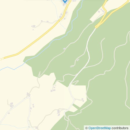
©
OpenStreetMap
contributors