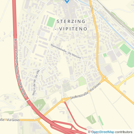
©
OpenStreetMap
contributors