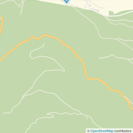
©
OpenStreetMap
contributors