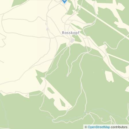
©
OpenStreetMap
contributors